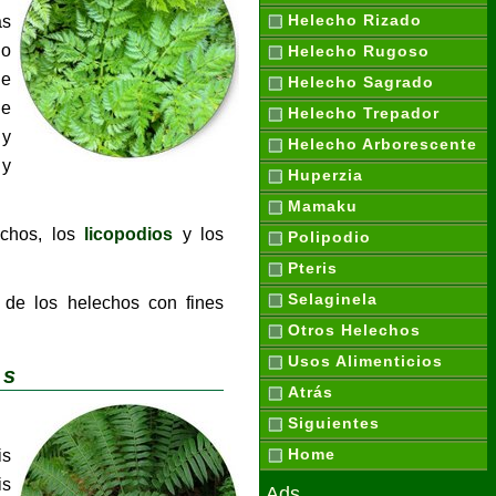
Helecho Rizado
ás
lo
Helecho Rugoso
de
Helecho Sagrado
de
Helecho Trepador
 y
Helecho Arborescente
 y
Huperzia
Mamaku
ichos, los
licopodios
y los
Polipodio
Pteris
Selaginela
 de los helechos con fines
Otros Helechos
Usos Alimenticios
is
Atrás
Siguientes
Home
is
is
Ads