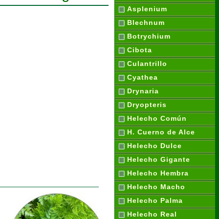
Asplenium
Blechnum
Botrychium
Cibota
Culantrillo
Cyathea
Drynaria
Dryopteris
Helecho Común
H. Cuerno de Alce
Helecho Dulce
Helecho Gigante
Helecho Hembra
Helecho Macho
Helecho Palma
Helecho Real