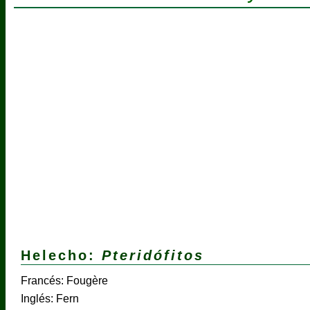
Helecho:
Pteridófitos
Francés: Fougère
Inglés: Fern