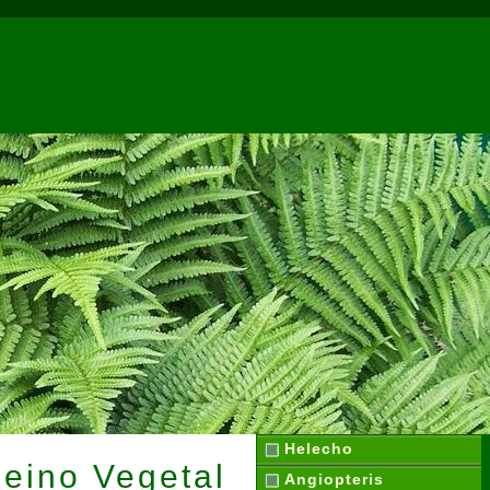
Helecho
Reino Vegetal
Angiopteris