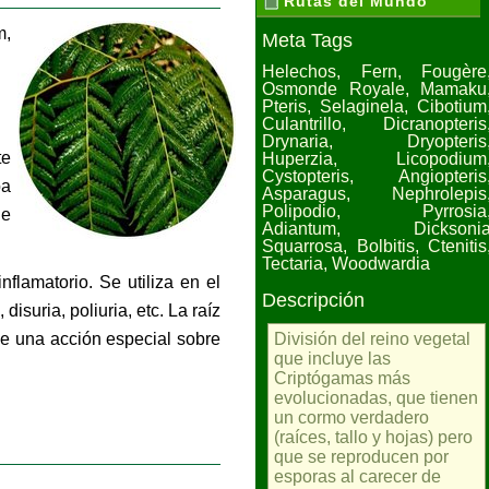
Rutas del Mundo
m,
Meta Tags
Helechos, Fern, Fougère
Osmonde Royale, Mamaku
Pteris, Selaginela, Cibotium
Culantrillo, Dicranopteris
Drynaria, Dryopteris
te
Huperzia, Licopodium
Cystopteris, Angiopteris
ba
Asparagus, Nephrolepis
Polipodio, Pyrrosia
de
Adiantum, Dicksoni
Squarrosa, Bolbitis, Ctenitis
Tectaria, Woodwardia
nflamatorio. Se utiliza en el
Descripción
isuria, poliuria, etc. La raíz
e una acción especial sobre
División del reino vegetal
que incluye las
Criptógamas más
evolucionadas, que tienen
un cormo verdadero
(raíces, tallo y hojas) pero
que se reproducen por
esporas al carecer de