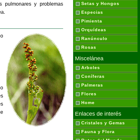
Setas y Hongos
nos pulmonares y problemas
ea.
Especias
Pimienta
Orquídeas
ho
Ranúnculo
Rosas
Miscelánea
Arboles
Coníferas
Palmeras
 o
Flores
es
Home
es
de
Enlaces de interés
Cristales y Gemas
Fauna y Flora