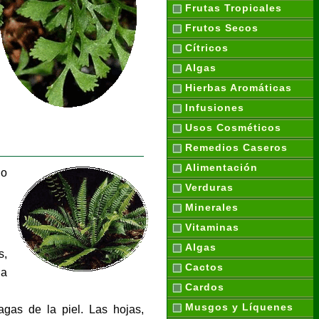
Frutas Tropicales
Frutos Secos
Cítricos
Algas
Hierbas Aromáticas
Infusiones
Usos Cosméticos
Remedios Caseros
Alimentación
ho
Verduras
Minerales
Vitaminas
Algas
s,
Cactos
ha
Cardos
Musgos y Líquenes
agas de la piel. Las hojas,