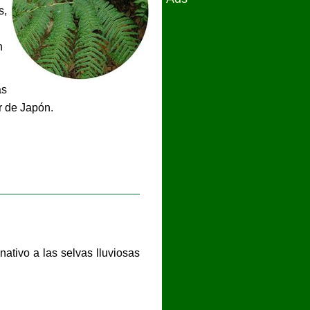
s,
n
as
r de Japón.
nativo a las selvas lluviosas